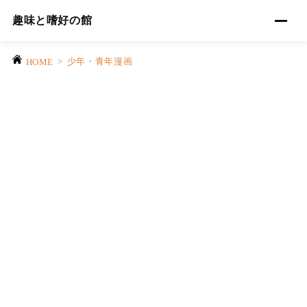
趣味と嗜好の館
>
少年・青年漫画
HOME