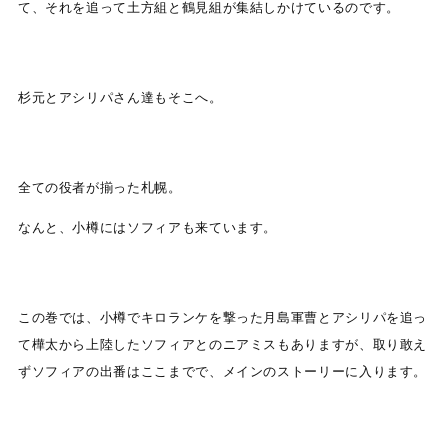
て、それを追って土方組と鶴見組が集結しかけているのです。
杉元とアシリパさん達もそこへ。
全ての役者が揃った札幌。
なんと、小樽にはソフィアも来ています。
この巻では、小樽でキロランケを撃った月島軍曹とアシリパを追っ
て樺太から上陸したソフィアとのニアミスもありますが、取り敢え
ずソフィアの出番はここまでで、メインのストーリーに入ります。