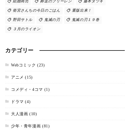
結婚商売
葬送のフリーレン
藤本タツキ
衛宮さんちの今日のごはん
重版出来！
野田サトル
鬼滅の刃
鬼滅の刃１９巻
３月のライオン
カテゴリー
Webコミック
(23)
アニメ
(15)
コメディ・4コマ
(1)
ドラマ
(4)
大人漫画
(10)
少年・青年漫画
(81)