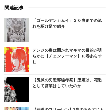
関連記事
「ゴールデンカムイ」２０巻までの流
れを駆け足で紹介
デンジの扉は開かれマキマの目的が明
らかに【チェンソーマン】10巻あらす
じ
【鬼滅の刃遊郭編考察】堕姫は、花魁
として営業はしていたのか
【葬送のフリーレン】3巻のあらすじと