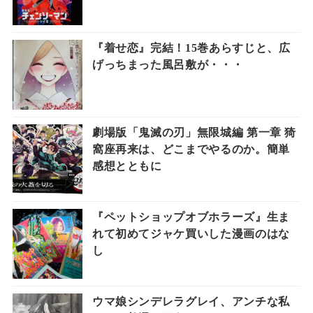
『着せ恋』完結！15巻あらすじと、広
げっちまった風呂敷が・・・
劇場版「鬼滅の刃」無限城編 第一章 猗
窩座再来は、どこまでやるのか。簡単
感想とともに
『ペットショップオブホラーズ』生ま
れて初めてジャケ買いした漫画のはな
し
ウマ娘シンデレラグレイ、アンチな私