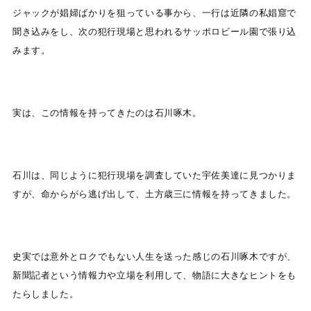
ジャックが娼婦ばかりを狙っている事から、一行は近隣の私娼窟で
聞き込みをし、次の犯行現場と思われるサッポロビール園で張り込
みます。
実は、この情報を持ってきたのは石川啄木。
石川は、同じように犯行現場を調査していた宇佐美達に見つかりま
すが、命からがら逃げ出して、土方歳三に情報を持ってきました。
史実では意外とロクでもない人生を送った感じの石川啄木ですが、
新聞記者という情報力や立場を利用して、物語に大きなヒントをも
たらしました。