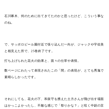
石川啄木、何のために出てきてたのかと思ったけど、こういう事な
のね。
で、サッポロビール園付近で張り込んだ一向が、ジャックや宇佐美
と相見えた所で、25巻終了です。
打ち上げられた花火の効果と、面々の仕草や表情。
数ページにわたって表現されたこの「間」の表現が、とても秀逸で
素晴らしかったです。
それにしても、花火の下、和泉守を携えた土方さんが飛び出す場面
はかっこよかったし、不敵な感じで「祭りかな？」と呟く中尉の言