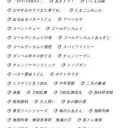
「SPY×FAMILY」
あさドラ！
いくえみ綾
おやすみカラスまた来てね。
たまごふわふわ
ぬるぬるバターうどん
アベツカサ
コーンシチュー
ゴールデンカムイ
ゴールデンカムイ20巻
ゴールデンカムイあらすじ
ゴールデンカムイ感想
スパイファミリー
ダンベル何キロ持てる
チェンソーマン
チェンソーマンコミック
トップガン
バター醤油うどん
ポテトサラダ
ミステリと言う勿れ
中学受験
二月の勝者
侠飯
刀剣乱舞
刀剣乱舞花丸
吾峠呼世晴
呪術廻戦
大人買い
女の園の星
東京リベンジャーズ
毎日かあさん
無限列車
無限列車 煉獄杏寿郎 鬼滅の刃
筋トレ漫画