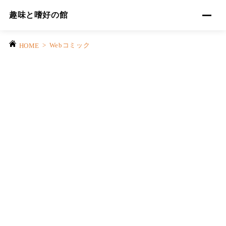
趣味と嗜好の館
>
Webコミック
HOME