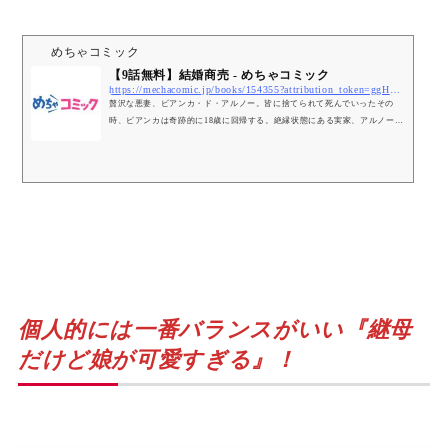
めちゃコミック
【9話無料】結婚商売 - めちゃコミック
https://mechacomic.jp/books/154355?attribution_token=ggHwgQoMCIeqxK0GELCqheUBEAEaJDY1YjE4ODFlLTAwMDAtMmQ5OC05MDZmLTNjMjg2ZDM2MTUyMioaR0ExLjIuMTA0NzcwNzYzLjE3MDYxMDQwNjcyHMLwnhWmi-8Xjr6dFdSynRXFy_MXo4CXIriZoSI6DmRlZmF1bHRfc2VhcmNoaAE
贅沢な悪妻、ビアンカ・ド・アルノー。皆に捨てられて死んでいったその
時、ビアンカは奇跡的に18歳に回帰する。絶縁状態にある実家、アルノー伯
爵領の誰もが私のことを好きではなかった...
個人的には一番バランスがいい『継母
だけど娘が可愛すぎる』！