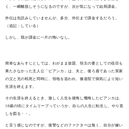
く、一瞬離脱しそうになるのですが、次が気になって結局課金。
外伝は先読みしていませんが、多分、外伝まで課金するだろう。
（追記：している）
しかし、我が課金に一片の悔いなし。
簡単なあらすじとしては、わがまま放題、領主の妻としての役目も
果たさなかった主人公「ビアンカ」は、夫と、後ろ盾であった実家
の父と兄の戦死と同時に、領地を追われ、修道院で病気により短い
生涯を終えます。
その生涯を終えるとき、激しく人生を後悔し懺悔したビアンカは、
18歳の頃にタイムリープっていうか、自らの人生に転生し、やり直
しを図る・・。
と言う感じなのですが、復讐などのファクターは無く、自分が嫁い