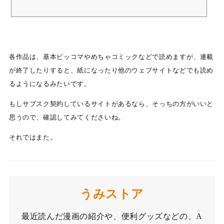
かも、美しい連れ子に嫉妬し、毒殺して夫に処刑される残忍な悪女になって
いた！可愛くて愛らしい我が娘ブランシュと仲良くなって愛情を注ぎたいの
に…。「君がブランシュの心配｜ピッコマ
各作品は、基本ピッコマやめちゃコミックなどで読めますが、連載
が終了したりすると、紙になったり他のウェブサイトなどでも読め
るようになるみたいです。
もしサブスク契約しているサイトがあるなら、そっちの方がいいと
思うので、確認してみてくださいね。
それではまた。
うみストア
最近読んだ漫画の紹介や、便利グッズなどの、A