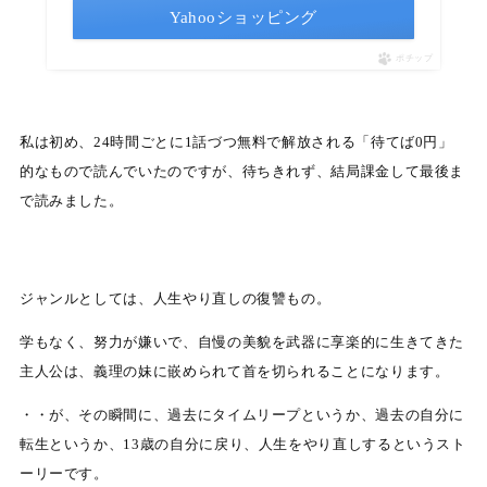
Yahooショッピング
ポチップ
私は初め、24時間ごとに1話づつ無料で解放される「待てば0円」
的なもので読んでいたのですが、待ちきれず、結局課金して最後ま
で読みました。
ジャンルとしては、人生やり直しの復讐もの。
学もなく、努力が嫌いで、自慢の美貌を武器に享楽的に生きてきた
主人公は、義理の妹に嵌められて首を切られることになります。
・・が、その瞬間に、過去にタイムリープというか、過去の自分に
転生というか、13歳の自分に戻り、人生をやり直しするというスト
ーリーです。