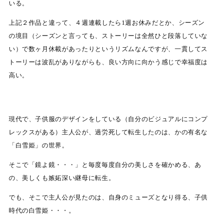
いる。
上記２作品と違って、４週連載したら1週お休みだとか、シーズン
の境目（シーズンと言っても、ストーリーは全然ひと段落していな
い）で数ヶ月休載があったりというリズムなんですが、一貫してス
トーリーは波乱がありながらも、良い方向に向かう感じで幸福度は
高い。
現代で、子供服のデザインをしている（自分のビジュアルにコンプ
レックスがある）主人公が、過労死して転生したのは、かの有名な
「白雪姫」の世界。
そこで「鏡よ鏡・・・」と毎度毎度自分の美しさを確かめる、あ
の、美しくも嫉妬深い継母に転生。
でも、そこで主人公が見たのは、自身のミューズとなり得る、子供
時代の白雪姫・・・。