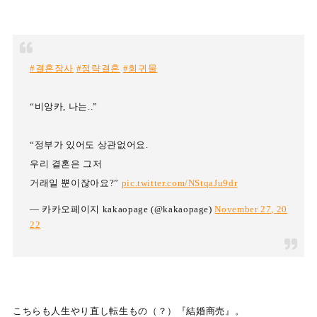
#결혼장사
#정략결혼
#회귀물
“비앙카, 나는..”
“정부가 있어도 상관없어요.
우리 결혼은 그저
거래일 뿐이잖아요?”
pic.twitter.com/NStqaJu9dr
— 카카오페이지 kakaopage (@kakaopage)
November 27, 20
22
こちらも人生やり直し転生もの（？）『結婚商売』。