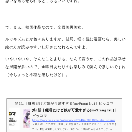
思いを巡らせられるところもいいですね。
で、まぁ、韓国作品なので、全員美男美女。
ルッキズムとか色々ありますが、結局、軽く読む漫画なら、美しい
絵の方が読みやすいし好きになれるんですよ。
いやいやいや、そんなことよりも、なんて言うか、この作品は幸せ
な展開が多いので、金曜日あたりのお楽しみで読んでほしいですね
（今ちょっと不穏な感じだけど）。
第1話｜継母だけど娘が可愛すぎる(mo9rang Iru)｜ピッコマ
第1話｜継母だけど娘が可愛すぎる(mo9rang Iru)｜
ピッコマ
https://piccoma.com/web/viewer/72467/2001885?utm_source=google&#038;utm_medium=cpc&#038;utm_campaign=KP_GSA&#038;utm_content=Smartoon_72467_viewer&#038;argument=hBQRfkqQ&#038;dmai=724672001885&#038;gad_source=1&#038;gclid=Cj0KCQiAh8OtBhCQARIsAIkWb6-oqawoe3lrFOY6zjCzP_WR_ZtGKPK8zqhMokem2BA7NXMR2dgFyTEaAk6cEALw_wcB
＜鏡よ 鏡 この世で一番美しいのは誰？＞子供服のデザイナーとして生き
ていた私は過労死ししてしまい、気がつくと童話に入り込んでしまった。し