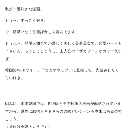
私が一番好きな漫画。
もう〜、すっごく好き。
で、躊躇いなく毎週課金して読んでます。
もうね〜、登場人物全てが愛しく美しく美男美女で、恋愛パートも
「きゅん」ってしてしまうし、主人公の「ザカリー」がカッコ良す
ぎ。
韓国のWEBサイト、「カカオウェブ」に登録して、先読みしたく
らい好き。
因みに、本場韓国では、R19版と全年齢版の漫画が配信されていま
すから、原作は結構ドキドキものの際どいシーンも本来はあるので
しょう。
（原作は小説のようです）