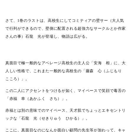
さて、1巻のラストは、高校生にしてコミティアの壁サー（大人気
で行列ができるので、壁側に配置される超強力なサークルとか作家
さんの事）石龍 光が登場し、物語は広がる。
真面目で極一般的なアベレージ高校生の主人公「安海 相」に、大
人しい性格で、これまた一般的な高校生の「藤森 心（ふじもり
こころ）」。
この二人にアクセントをつけるが如く、マイペースで笑顔で毒舌の
「赤福 幸（あかふく さち）」。
赤福とは別の意味でのマイペース、天才肌でちょっとエキセントリ
ックな「石龍 光（せきりゅう ひかる）」。
ここに、真面目なのになんか面白い顧問の先生等が加わって、キャ