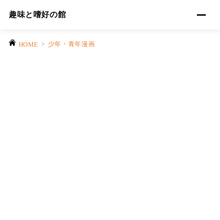
趣味と嗜好の館
>
少年・青年漫画
HOME