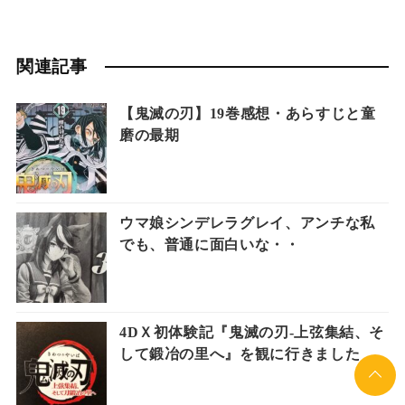
関連記事
【鬼滅の刃】19巻感想・あらすじと童
磨の最期
ウマ娘シンデレラグレイ、アンチな私
でも、普通に面白いな・・
4DＸ初体験記『鬼滅の刃-上弦集結、そ
して鍛冶の里へ』を観に行きました