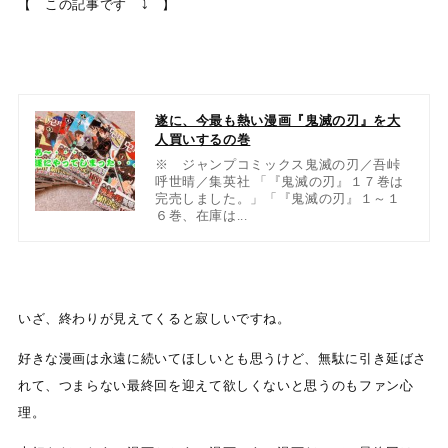
【 この記事です ⤵ 】
遂に、今最も熱い漫画『鬼滅の刃』を大
人買いするの巻
※ ジャンプコミックス鬼滅の刃／吾峠
呼世晴／集英社 「『鬼滅の刃』１７巻は
完売しました。」「『鬼滅の刃』１～１
６巻、在庫は...
いざ、終わりが見えてくると寂しいですね。
好きな漫画は永遠に続いてほしいとも思うけど、無駄に引き延ばさ
れて、つまらない最終回を迎えて欲しくないと思うのもファン心
理。