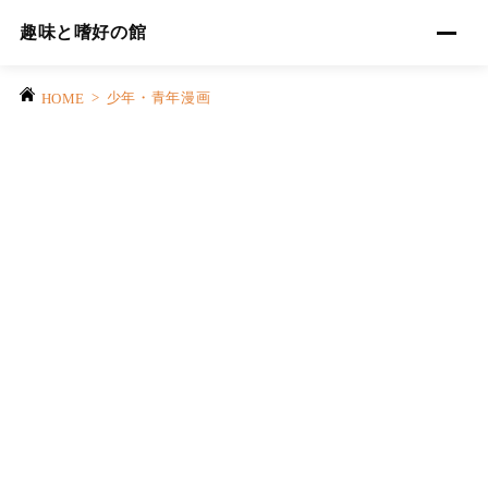
趣味と嗜好の館
>
少年・青年漫画
HOME