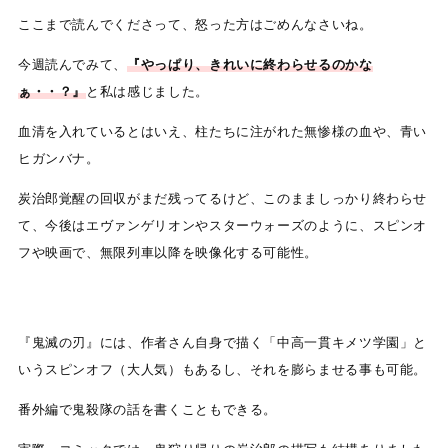
ここまで読んでくださって、怒った方はごめんなさいね。
今週読んでみて、
『やっぱり、きれいに終わらせるのかな
ぁ・・？』
と私は感じました。
血清を入れているとはいえ、柱たちに注がれた無惨様の血や、青い
ヒガンバナ。
炭治郎覚醒の回収がまだ残ってるけど、このまましっかり終わらせ
て、今後はエヴァンゲリオンやスターウォーズのように、スピンオ
フや映画で、無限列車以降を映像化する可能性。
『鬼滅の刃』には、作者さん自身で描く「中高一貫キメツ学園」と
いうスピンオフ（大人気）もあるし、それを膨らませる事も可能。
番外編で鬼殺隊の話を書くこともできる。