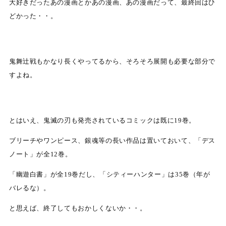
大好きだったあの漫画とかあの漫画、あの漫画だって、最終回はひ
どかった・・。
鬼舞辻戦もかなり長くやってるから、そろそろ展開も必要な部分で
すよね。
とはいえ、鬼滅の刃も発売されているコミックは既に19巻。
ブリーチやワンピース、銀魂等の長い作品は置いておいて、「デス
ノート」が全12巻。
「幽遊白書」が全19巻だし、「シティーハンター」は35巻（年が
バレるな）。
と思えば、終了してもおかしくないか・・。