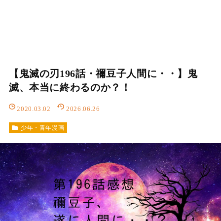
【鬼滅の刃196話・禰豆子人間に・・】鬼
滅、本当に終わるのか？！
2020.03.02
2026.06.26
少年・青年漫画