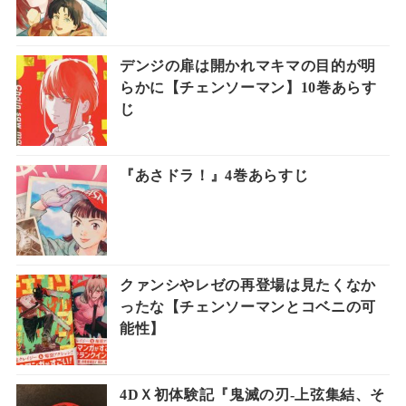
デンジの扉は開かれマキマの目的が明
らかに【チェンソーマン】10巻あらす
じ
『あさドラ！』4巻あらすじ
クァンシやレゼの再登場は見たくなか
ったな【チェンソーマンとコベニの可
能性】
4DＸ初体験記『鬼滅の刃-上弦集結、そ