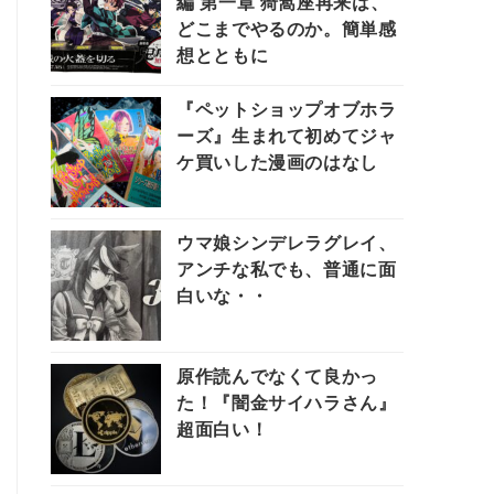
編 第一章 猗窩座再来は、
どこまでやるのか。簡単感
想とともに
『ペットショップオブホラ
ーズ』生まれて初めてジャ
ケ買いした漫画のはなし
ウマ娘シンデレラグレイ、
アンチな私でも、普通に面
白いな・・
原作読んでなくて良かっ
た！『闇金サイハラさん』
超面白い！