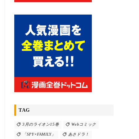
TAG
3月のライオン15巻
Webコミック
「SPY×FAMILY」
あさドラ！