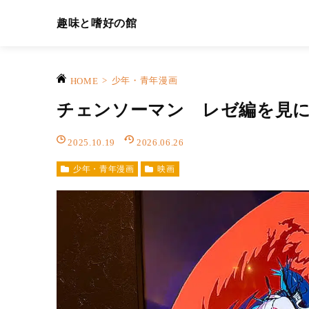
趣味と嗜好の館
>
少年・青年漫画
HOME
チェンソーマン レゼ編を見
2025.10.19
2026.06.26
少年・青年漫画
映画