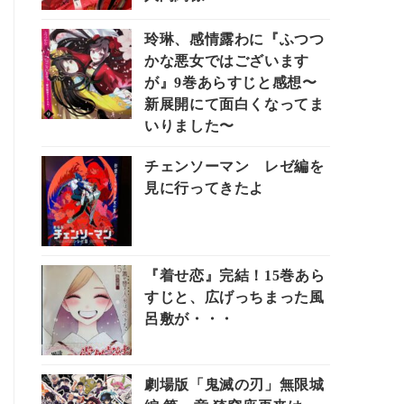
玲琳、感情露わに『ふつつ
かな悪女ではございます
が』9巻あらすじと感想〜
新展開にて面白くなってま
いりました〜
チェンソーマン レゼ編を
見に行ってきたよ
『着せ恋』完結！15巻あら
すじと、広げっちまった風
呂敷が・・・
劇場版「鬼滅の刃」無限城