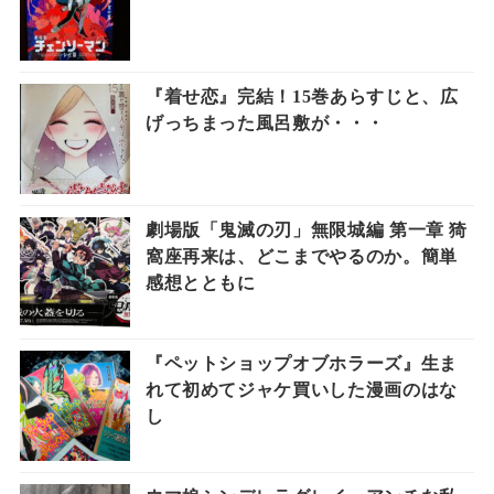
『着せ恋』完結！15巻あらすじと、広
げっちまった風呂敷が・・・
劇場版「鬼滅の刃」無限城編 第一章 猗
窩座再来は、どこまでやるのか。簡単
感想とともに
『ペットショップオブホラーズ』生ま
れて初めてジャケ買いした漫画のはな
し