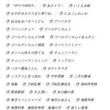
「SPY×FAMILY」
あさドラ！
いくえみ綾
おやすみカラスまた来てね。
たまごふわふわ
ぬるぬるバターうどん
アベツカサ
コーンシチュー
ゴールデンカムイ
ゴールデンカムイ20巻
ゴールデンカムイあらすじ
ゴールデンカムイ感想
スパイファミリー
ダンベル何キロ持てる
チェンソーマン
チェンソーマンコミック
トップガン
バター醤油うどん
ポテトサラダ
ミステリと言う勿れ
中学受験
二月の勝者
侠飯
刀剣乱舞
刀剣乱舞花丸
吾峠呼世晴
呪術廻戦
大人買い
女の園の星
東京リベンジャーズ
毎日かあさん
無限列車
無限列車 煉獄杏寿郎 鬼滅の刃
筋トレ漫画