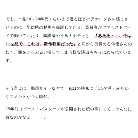
でも、一見60～70年代くらいまで遡るほどのアナログさを感じさ
せるのに、配信用の動画を撮影してたり、高齢者がファーストフー
ドで働いていたり、陰謀論やイルミナティと、
『あああ・・、今は
21世紀で、これは、新作映画だった』
と幻から目覚める俳優さんの
如く、頭をぶるぶると振ってしまう様な演出もちりばめられていま
す。
そう言えば、動画サイトなどで、
9.11
の映像に「CGで草」みたい
なコメントがつく時代。
35年前（ゴーストバスターズが公開された頃の事）って、そんなに
昔なのかなぁ・・・。