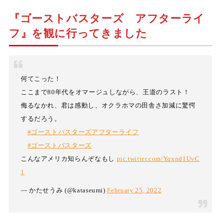
『ゴーストバスターズ アフターライ
フ』を観に行ってきました
何てこった！
ここまで80年代をオマージュしながら、王道のラスト！
侮るなかれ、君は感動し、オクラホマの田舎さ加減に驚愕
するだろう。
#ゴーストバスターズアフターライフ
#ゴーストバスターズ
こんなアメリカ知らんぞなもし
pic.twitter.com/Yqxnd1UvC
1
— かたせうみ (@kataseumi)
February 25, 2022