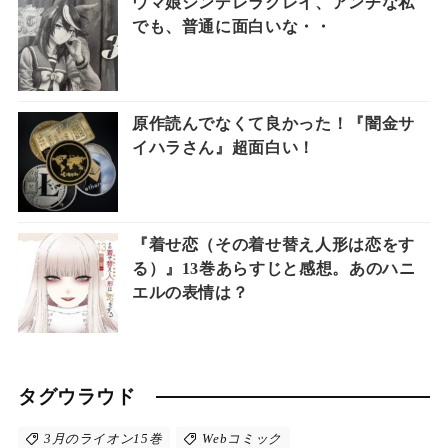
ウマ娘シンデレラグレイ、アンチな私
でも、普通に面白いな・・
原作読んでなくて良かった！『闇金サ
イハラさん』超面白い！
『着せ恋（その着せ替え人形は恋をす
る）』13巻あらすじと感想。あのハニ
エルの表情は？
タグウラウド
3月のライオン15巻
Webコミック