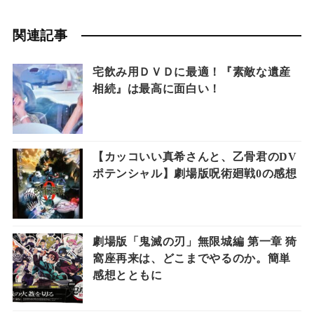
関連記事
宅飲み用ＤＶＤに最適！『素敵な遺産
相続』は最高に面白い！
【カッコいい真希さんと、乙骨君のDV
ポテンシャル】劇場版呪術廻戦0の感想
劇場版「鬼滅の刃」無限城編 第一章 猗
窩座再来は、どこまでやるのか。簡単
感想とともに