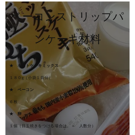
ベーコンストリップパ
ンケーキ材料
★ ホットケーキミックス
１８０g（小袋１袋分）
★ ベーコン
６枚
★ 卵
１個（目玉焼きをつける場合は、＋ 人数分）