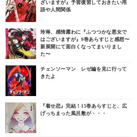
ざいますが』予習復習しておきたい用
語や人間関係
玲琳、感情露わに『ふつつかな悪女で
はございますが』9巻あらすじと感想〜
新展開にて面白くなってまいりまし
た〜
チェンソーマン レゼ編を見に行って
きたよ
『着せ恋』完結！15巻あらすじと、広
げっちまった風呂敷が・・・