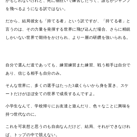
かもしれないけれど、死に物狂いで練習したって、誰もがジャンプ
を飛べるようになる訳ではない。
だから、結局彼女も「持てる者」という訳ですが、「持てる者」と
言うのは、その力量を発揮する世界に飛び込んだ場合、さらに精鋭
しかいない世界で期待をかけられ、より一層の研鑽を強いられる。
自分で選んだ道であっても、練習練習また練習、戦う相手は自分で
あり、信じる相手も自分のみ。
そんな世界に、多くの選手はたった3歳くらいから身を置き、スケ
ートだけがほぼ全ての世界で成長するんですよ。
小学生なんて、学校帰りにお友達と遊んだり、色々なことに興味を
持つ世代なのに。
これを可哀想と思うのも自由なんだけど、結局、それができなけれ
ば、トップの中で競えない。