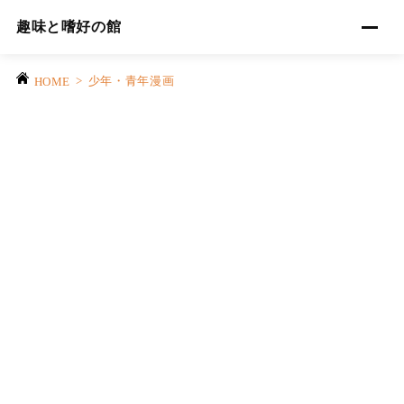
趣味と嗜好の館
>
少年・青年漫画
HOME