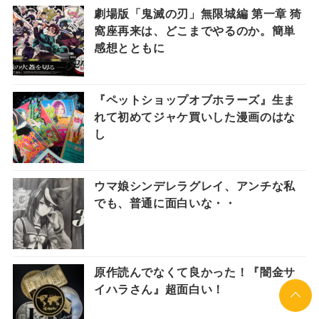
劇場版「鬼滅の刃」無限城編 第一章 猗
窩座再来は、どこまでやるのか。簡単
感想とともに
『ペットショップオブホラーズ』生ま
れて初めてジャケ買いした漫画のはな
し
ウマ娘シンデレラグレイ、アンチな私
でも、普通に面白いな・・
原作読んでなくて良かった！『闇金サ
イハラさん』超面白い！