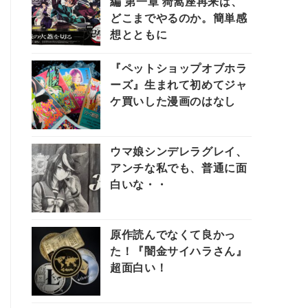
編 第一章 猗窩座再来は、
どこまでやるのか。簡単感
想とともに
『ペットショップオブホラ
ーズ』生まれて初めてジャ
ケ買いした漫画のはなし
ウマ娘シンデレラグレイ、
アンチな私でも、普通に面
白いな・・
原作読んでなくて良かっ
た！『闇金サイハラさん』
超面白い！