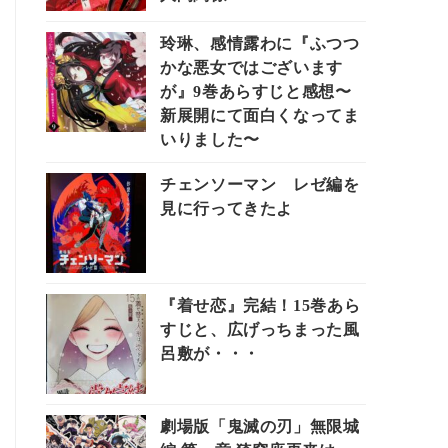
玲琳、感情露わに『ふつつ
かな悪女ではございます
が』9巻あらすじと感想〜
新展開にて面白くなってま
いりました〜
チェンソーマン レゼ編を
見に行ってきたよ
『着せ恋』完結！15巻あら
すじと、広げっちまった風
呂敷が・・・
劇場版「鬼滅の刃」無限城