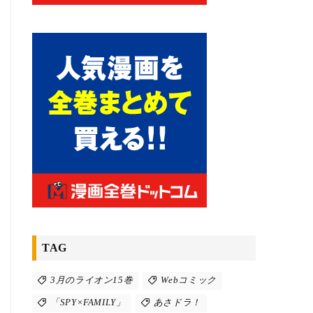
TAG
3月のライオン15巻
Webコミック
「SPY×FAMILY」
あさドラ！