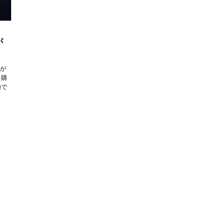
が
とが
を購
婚で