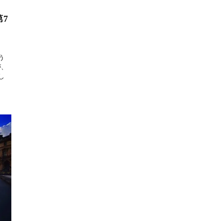
7
・
う
が、
し