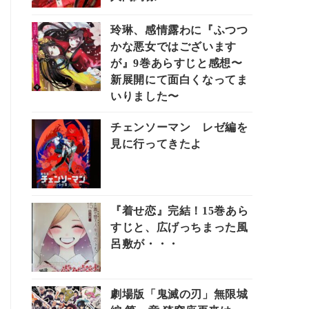
玲琳、感情露わに『ふつつ
かな悪女ではございます
が』9巻あらすじと感想〜
新展開にて面白くなってま
いりました〜
チェンソーマン レゼ編を
見に行ってきたよ
『着せ恋』完結！15巻あら
すじと、広げっちまった風
呂敷が・・・
劇場版「鬼滅の刃」無限城