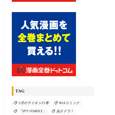
TAG
3月のライオン15巻
Webコミック
「SPY×FAMILY」
あさドラ！