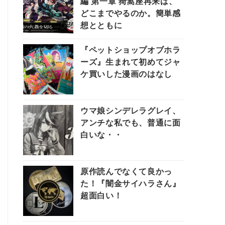
編 第一章 猗窩座再来は、
どこまでやるのか。簡単感
想とともに
『ペットショップオブホラ
ーズ』生まれて初めてジャ
ケ買いした漫画のはなし
ウマ娘シンデレラグレイ、
アンチな私でも、普通に面
白いな・・
原作読んでなくて良かっ
た！『闇金サイハラさん』
超面白い！