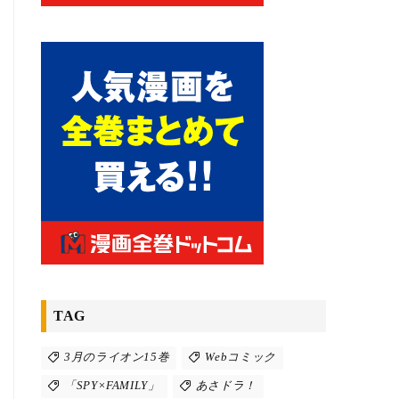
TAG
3月のライオン15巻
Webコミック
「SPY×FAMILY」
あさドラ！