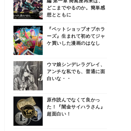
編 第一章 猗窩座再来は、
どこまでやるのか。簡単感
想とともに
『ペットショップオブホラ
ーズ』生まれて初めてジャ
ケ買いした漫画のはなし
ウマ娘シンデレラグレイ、
アンチな私でも、普通に面
白いな・・
原作読んでなくて良かっ
た！『闇金サイハラさん』
超面白い！