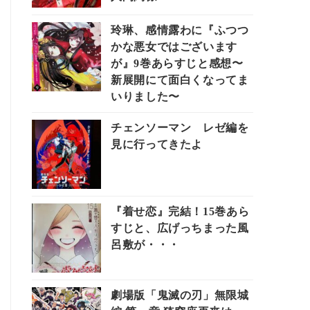
玲琳、感情露わに『ふつつ
かな悪女ではございます
が』9巻あらすじと感想〜
新展開にて面白くなってま
いりました〜
チェンソーマン レゼ編を
見に行ってきたよ
『着せ恋』完結！15巻あら
すじと、広げっちまった風
呂敷が・・・
劇場版「鬼滅の刃」無限城