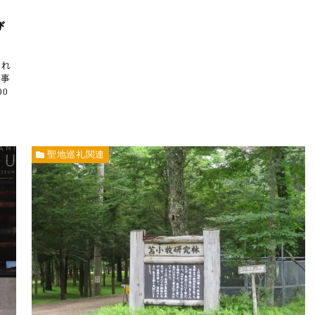
び
され
進事
0
聖地巡礼関連