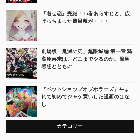
『着せ恋』完結！15巻あらすじと、広
げっちまった風呂敷が・・・
劇場版「鬼滅の刃」無限城編 第一章 猗
窩座再来は、どこまでやるのか。簡単
感想とともに
『ペットショップオブホラーズ』生ま
れて初めてジャケ買いした漫画のはな
し
カテゴリー