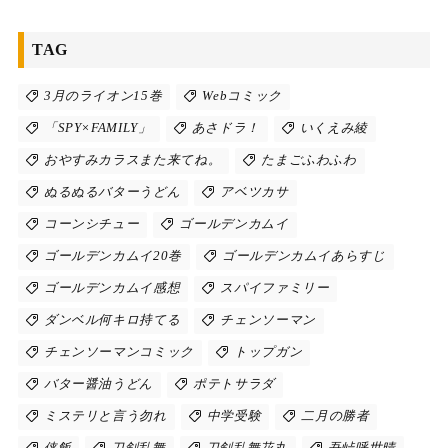
TAG
3月のライオン15巻
Webコミック
「SPY×FAMILY」
あさドラ！
いくえみ綾
おやすみカラスまた来てね。
たまごふわふわ
ぬるぬるバターうどん
アベツカサ
コーンシチュー
ゴールデンカムイ
ゴールデンカムイ20巻
ゴールデンカムイあらすじ
ゴールデンカムイ感想
スパイファミリー
ダンベル何キロ持てる
チェンソーマン
チェンソーマンコミック
トップガン
バター醤油うどん
ポテトサラダ
ミステリと言う勿れ
中学受験
二月の勝者