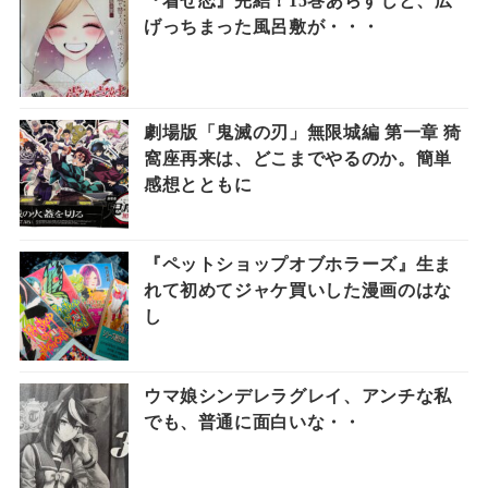
『着せ恋』完結！15巻あらすじと、広
げっちまった風呂敷が・・・
劇場版「鬼滅の刃」無限城編 第一章 猗
窩座再来は、どこまでやるのか。簡単
感想とともに
『ペットショップオブホラーズ』生ま
れて初めてジャケ買いした漫画のはな
し
ウマ娘シンデレラグレイ、アンチな私
でも、普通に面白いな・・