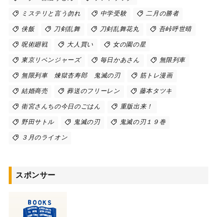
ミステリと言う勿れ
中学受験
二月の勝者
侠飯
刀剣乱舞
刀剣乱舞花丸
吾峠呼世晴
呪術廻戦
大人買い
女の園の星
東京リベンジャーズ
毎日かあさん
無限列車
無限列車 煉獄杏寿郎 鬼滅の刃
筋トレ漫画
結婚商売
葬送のフリーレン
藤本タツキ
衛宮さんちの今日のごはん
重版出来！
野田サトル
鬼滅の刃
鬼滅の刃１９巻
３月のライオン
スポンサー