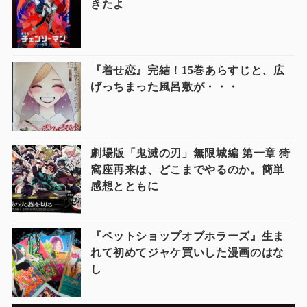
きたよ
『着せ恋』完結！15巻あらすじと、広
げっちまった風呂敷が・・・
劇場版「鬼滅の刃」無限城編 第一章 猗
窩座再来は、どこまでやるのか。簡単
感想とともに
『ペットショップオブホラーズ』生ま
れて初めてジャケ買いした漫画のはな
し