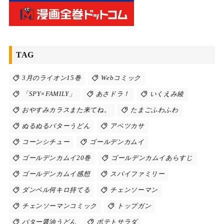
TAG
3月のライオン15巻
Webコミック
「SPY×FAMILY」
あさドラ！
いくえみ綾
おやすみカラスまた来てね。
たまごふわふわ
ぬるぬるバターうどん
アベツカサ
コーンシチュー
ゴールデンカムイ
ゴールデンカムイ20巻
ゴールデンカムイあらすじ
ゴールデンカムイ感想
スパイファミリー
ダンベル何キロ持てる
チェンソーマン
チェンソーマンコミック
トップガン
バター醤油うどん
ポテトサラダ