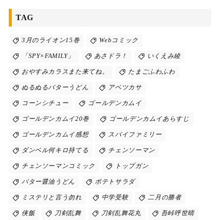
TAG
3月のライオン15巻
Webコミック
「SPY×FAMILY」
あさドラ！
いくえみ綾
おやすみカラスまた来てね。
たまごふわふわ
ぬるぬるバターうどん
アベツカサ
コーンシチュー
ゴールデンカムイ
ゴールデンカムイ20巻
ゴールデンカムイあらすじ
ゴールデンカムイ感想
スパイファミリー
ダンベル何キロ持てる
チェンソーマン
チェンソーマンコミック
トップガン
バター醤油うどん
ポテトサラダ
ミステリと言う勿れ
中学受験
二月の勝者
侠飯
刀剣乱舞
刀剣乱舞花丸
吾峠呼世晴