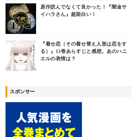
原作読んでなくて良かった！『闇金サ
イハラさん』超面白い！
『着せ恋（その着せ替え人形は恋をす
る）』13巻あらすじと感想。あのハニ
エルの表情は？
スポンサー