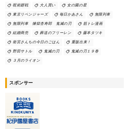
呪術廻戦
大人買い
女の園の星
東京リベンジャーズ
毎日かあさん
無限列車
無限列車 煉獄杏寿郎 鬼滅の刃
筋トレ漫画
結婚商売
葬送のフリーレン
藤本タツキ
衛宮さんちの今日のごはん
重版出来！
野田サトル
鬼滅の刃
鬼滅の刃１９巻
３月のライオン
スポンサー