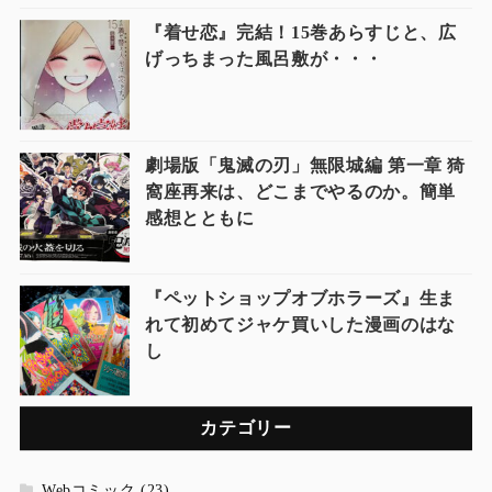
『着せ恋』完結！15巻あらすじと、広
げっちまった風呂敷が・・・
劇場版「鬼滅の刃」無限城編 第一章 猗
窩座再来は、どこまでやるのか。簡単
感想とともに
『ペットショップオブホラーズ』生ま
れて初めてジャケ買いした漫画のはな
し
カテゴリー
Webコミック
(23)